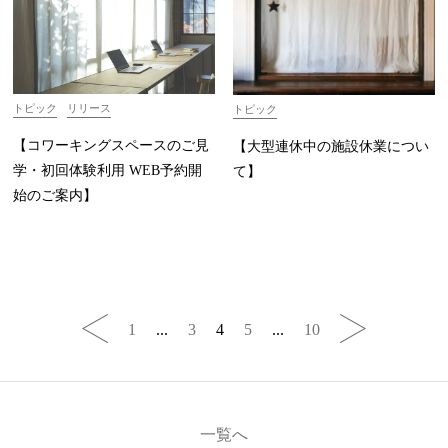
トピック
リリース
トピック
【コワーキングスペースのご見
【大型連休中の施設休業につい
学・初回体験利用 WEB予約開
て】
始のご案内】
1
...
3
4
5
...
10
一覧へ